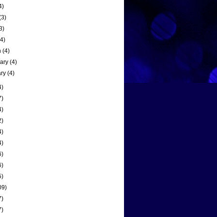
4)
(3)
3)
(4)
h
(4)
uary
(4)
ary
(4)
4)
7)
4)
2)
4)
4)
6)
6)
5)
09)
7)
7)