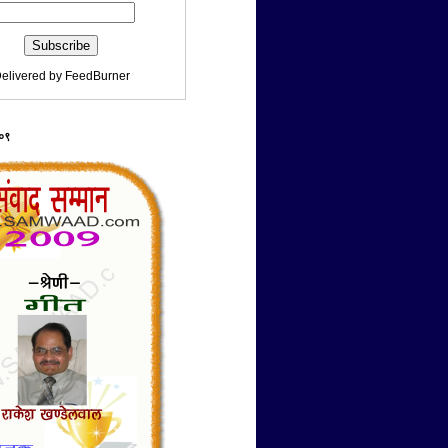
elivered by
FeedBurner
००९