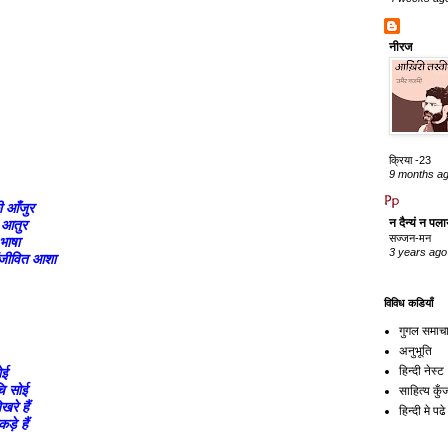
नीरज
क्रिया -23
9 months a
ी आँजुर
न दैन्यं न पल
 आतुर
सज्जन-मन
भाषा
3 years ago
ंजीवित आशा
विविध कडियाँ
गुगल समाच
अनुभूति
हिन्दी नेस्ट
ोई
ि सोई
साहित्य कुँ
खरे हैं
हिन्दी मे प
़े हैं