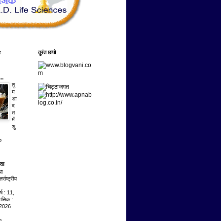
t
तुरंत छापो
..
तु
म
आ
द
त
में
शु
o
ेवा
था
राष्ट्रीय
्ष : 11,
मासिक :
 2026
o