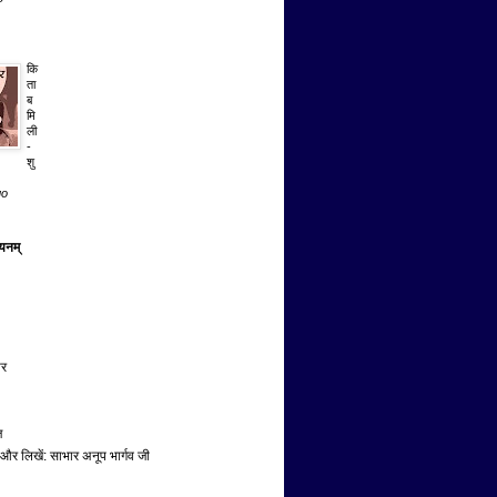
कि
ता
ब
मि
ली
-
शु
go
ायनम्
ार
ज
ढे और लिखें: साभार अनूप भार्गव जी