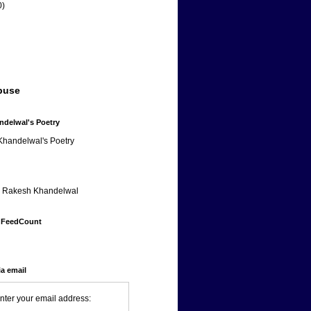
0)
buse
delwal's Poetry
handelwal's Poetry
To Rakesh Khandelwal
 FeedCount
ia email
nter your email address: