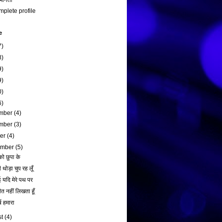
मानता
plete profile
e
7)
8)
9)
9)
0)
6)
mber
(4)
mber
(3)
ber
(4)
ember
(5)
को छुपा के
ी थोड़ा चुप रह लूँ
यदि मेरे पथ पर
ीत नहीं लिखता हूँ
ष हमारा
st
(4)