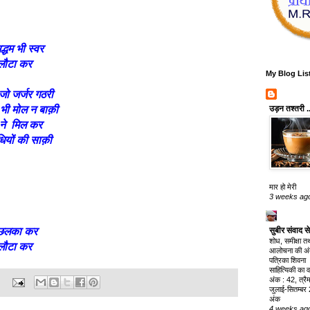
द्धम भी स्वर
ो लौटा कर
My Blog Lis
जो जर्जर गठरी
भी मोल न बाक़ी
उड़न तश्तरी ..
धा ने मिल कर
धियों की साक़ी
मार हो मेरी
3 weeks ag
ा छलका कर
सुबीर संवाद स
शोध, समीक्षा त
ो लौटा कर
आलोचना की अंतर्
पत्रिका शिवना
साहित्यिकी का वर
अंक : 42, त्रै
:
जुलाई-सितम्बर
अंक
4 weeks ag