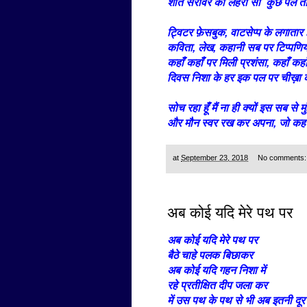
शांत सरोवर की लहरों सा कुछ पल तो
ट्विटर फ़ेसबुक, वाटसेप्प के लगातार ह
कविता, लेख, कहानी सब पर टिप्पणिय
कहाँ कहाँ पर मिली प्रशंसा, कहाँ कहाँ
दिवस निशा के हर इक पल पर चीख़ा क
सोच रहा हूँ मैं ना ही क्यों इस सब से 
और मौन स्वर रख कर अपना, जो कहन
at
September 23, 2018
No comments
अब कोई यदि मेरे पथ पर
अब कोई यदि मेरे पथ पर
बैठे चाहे पलक बिछाकर
अब कोई यदि गहन निशा में
रहे प्रतीक्षित दीप जला कर
में उस पथ के पथ से भी अब इतनी दूर