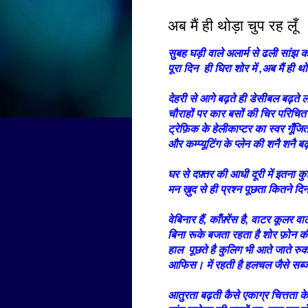
अब मैं ही थोड़ा चुप रह लूँ
सुबह घड़ी वाले अलार्म से ढली सांझ 
पूरा दिन ही घिरा शोर में ,अब मैं ही थ
देहरी से आगे बढ़ते ही डेसीबल बढ़ते 
चौराहों पर कार बसों की चिर परिचित
ट्रेफ़िक के हेलीकाप्टर का स्वर गूँज
और कम्प्यूटिंग के प्लेन की शनै शनै ब
घर से दफ़्तर की आधी दूरी में इतना 
मन ख़ुद से ही प्रश्न पूछता कितने दिन
वेबिनार हैं, काँफ़्रेंस है, वाटर कूलर 
बिना रूके बजता रहता है शोर फ़ोन क
हाल पूछते है कुलिग भी आते जाते रुक 
आफिस। में रहती है हलचल जैसे सब्ज
आतुरता बढ़ती कैसे एकाग्र चित्तता के