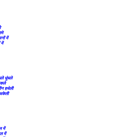
े
ामे
ों में
में
ले धुंधले
िकले
ीन हथेली
 अकेली
 में
 में