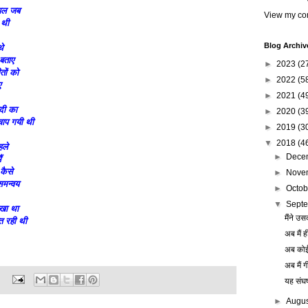
े पल जब
View my com
 थी
Blog Archiv
थे
 बताए
►
2023
(2
तों को
►
2022
(5
ए
►
2021
(4
दी का
►
2020
(3
ाप गयी थी
►
2019
(3
▼
2018
(4
हले
►
Dece
ं
कैसे
►
Nove
समन्वय
►
Octo
▼
Sept
लिखा था
मैंने उस
्त रही थी
अब मैं ह
अब कोई 
अब मैं ग
:
यह संघर्
►
Augu