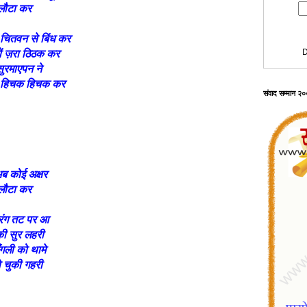
ो लौटा कर
 चितवन से बिंध कर
D
ों ज़रा ठिठक कर
सुरमाएपन ने
ही हिचक हिचक कर
संवाद सम्मान २
अब कोई अक्षर
ो लौटा कर
रंग तट पर आ
 की सुर लहरी
ँगली को थामे
खो चुकी गहरी