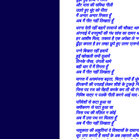
और पास की समिधा गीली
उठते हुए धुंए को पीता
मैं अन्दर अन्दर रिसता हूँ
अब मैं गीत नहीं लिखता हूँ
धरना देती रहीं बहारें दरवाजे की चौखट थाम
अंगनाई में वनपुष्पों की गंध सांस का दामन थ
हर आशीष मिला, तकता है एक अपेक्षा ले नयन
ढूँढ़ा करता है हर लम्हा छुपे हुए उत्तर प्रश्नों 
पन्ने बिखरा रहीं हवायें
हुईं खोखली सभी दुआयें
तिनके जैसा, उंगली थामे
बही धार में मैं तिरता हूँ
अब मैं गीत नहीं लिखता हूँ
मानस में असमंजस बढ़ता, चित्र सभी हैं धुंध
हीरकनी की परछाईं लेकर शीशे के टुकड़े न
जिस पद रज को मेंहदी करके कर ली थी रंग
निमिष मात्र न पलकें गीली करने आई याद
परिवेशों से कटा हुआ सा
समीकरण से घटा हुआ सा
जिस पथ की मंज़िल न कोई
अब मैं उस पथ पर मिलता हूँ
अब मैं गीत नहीं लिखता हूँ
भावुकता की आहुतियां दे विश्वासों के दावानल
धूप उगा करती है सायों के अब लहराते आँचल