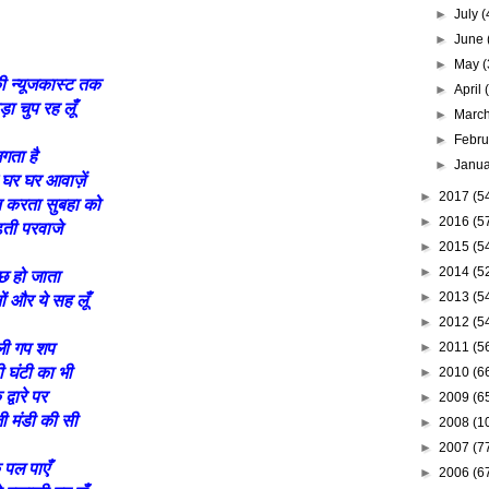
►
July
(
►
June
►
May
(
की न्यूजकास्ट तक
►
April
ोड़ा चुप रह लूँ
►
Marc
►
Febr
लगता है
►
Janu
 घर घर आवाज़ें
►
2017
(5
ित करता सुबहा को
►
2016
(5
ढ़ती परवाजे
►
2015
(5
►
2014
(5
कुछ हो जाता
►
2013
(5
ों और ये सह लूँ
►
2012
(5
►
2011
(5
वाली गप शप
ी घंटी का भी
►
2010
(6
द्वारे पर
►
2009
(6
ी मंडी की सी
►
2008
(1
►
2007
(7
 पल पाएँ
►
2006
(6