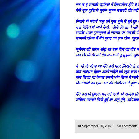
सम्भव है उसकी स्मृतियों में शिलालेख होंगे व
मेरी मूक दृष्टि ने चुपके चुपके उसकी बाँह गही
जितने भी संदर्भ पत्र की पृष्ठ भूमि में छुपे हुए 
उसे विदित थे जाने कैसे, जोकि किसी ने नहीं
उसके अधर गुनगुनाते थे सरगम पर उन ही गी
एकाकी संध्या में मैंने पूरबा को इक रोज सुना
सूनेपन की चादर ओढ़े था उस दिन वह तीर न
जब कि किसी की गंध मलयजी छू मुझको चुपच
ये भी तो सोचा था मैंने उसे पत्र लिखने से प
क्या संबोधन देकर अपने संदेशे को शुरू करूं मै
नाम लिखा था केवल उसने भांप लिया ये जाने 
किन भावों का एक नाम की सीमितता में हुआ 
मैंने उसको छुपाके मन की बातों को सन्देश 
लेकिन उसको छिपी हुई हर अनुभूति, अभिव्यक
at
September 30, 2018
No comments