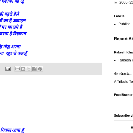
 एकाकी बह लूँ
►
2005
(2
ी बढ़ते हेले
Labels
ों का है आवाहन
Publish
 पर गए छपे हैं
रता है विज्ञापन
Report A
मुंह मोडू अपना
Rakesh Khan
ा खुद से कहलूँ
Rakesh K
:
गीत राकेश के...
A Tribute 
FeedBurner
Subscribe v
E
 निकल आया हूँ